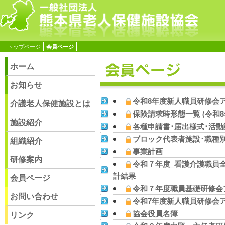
トップページ
会員ページ
ホーム
お知らせ
令和8年度新人職員研修会
介護老人保健施設とは
保険請求時形態一覧 (令和8
施設紹介
各種申請書･届出様式･活動
ブロック代表者施設･職種
組織紹介
事業計画
研修案内
令和７年度_看護介護職員
計結果
会員ページ
令和７年度職員基礎研修会
お問い合わせ
令和7年度新人職員研修会
協会役員名簿
リンク